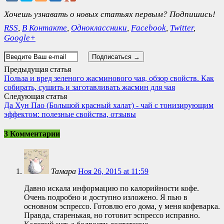
Хочешь узнавать о новых статьях первым? Подпишись!
RSS
,
В Контакте
,
Одноклассники
,
Facebook
,
Twitter
,
Google+
Предыдущая статья
Польза и вред зеленого жасминового чая, обзор свойств. Как
собирать, сушить и заготавливать жасмин для чая
Следующая статья
Да Хун Пао (Большой красный халат) - чай с тонизирующим
эффектом: полезные свойства, отзывы
3 Комментарии
Тамара
Ноя 26, 2015 at 11:59
Давно искала информацию по калорийности кофе.
Очень подробно и доступно изложено. Я пью в
основном эспрессо. Готовлю его дома, у меня кофеварка.
Правда, старенькая, но готовит эспрессо исправно.