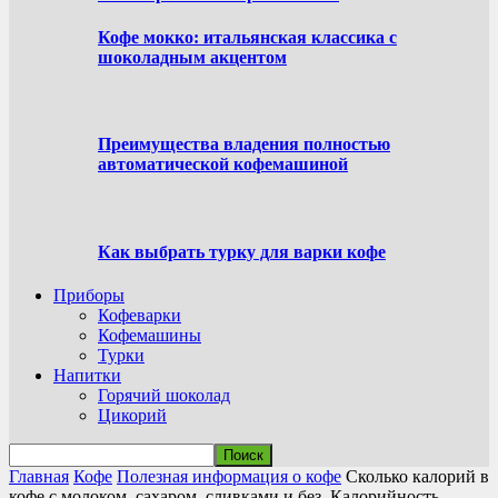
Кофе мокко: итальянская классика с
шоколадным акцентом
Преимущества владения полностью
автоматической кофемашиной
Как выбрать турку для варки кофе
Приборы
Кофеварки
Кофемашины
Турки
Напитки
Горячий шоколад
Цикорий
Главная
Кофе
Полезная информация о кофе
Сколько калорий в
кофе с молоком, сахаром, сливками и без. Калорийность