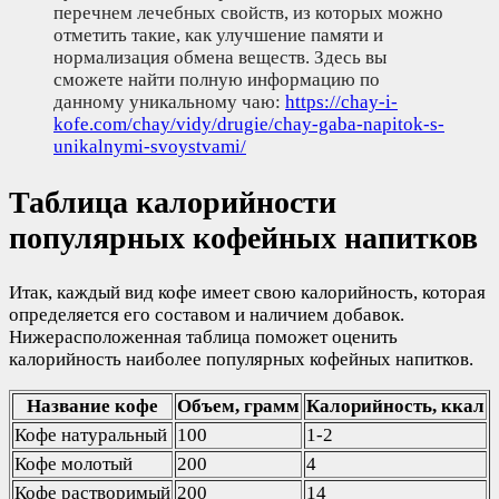
перечнем лечебных свойств, из которых можно
отметить такие, как улучшение памяти и
нормализация обмена веществ. Здесь вы
сможете найти полную информацию по
данному уникальному чаю:
https://chay-i-
kofe.com/chay/vidy/drugie/chay-gaba-napitok-s-
unikalnymi-svoystvami/
Таблица калорийности
популярных кофейных напитков
Итак, каждый вид кофе имеет свою калорийность, которая
определяется его составом и наличием добавок.
Нижерасположенная таблица поможет оценить
калорийность наиболее популярных кофейных напитков.
Название кофе
Объем, грамм
Калорийность, ккал
Кофе натуральный
100
1-2
Кофе молотый
200
4
Кофе растворимый
200
14