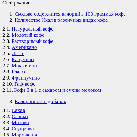
Содержание:
Сколько содержится калорий в 100 граммах кофе
Количество Ккал в различных видах кофе
2.1.
Натуральный кофе
2.2.
Молотый кофе
2.3.
Растворимый кофе
2.4.
Американо
2.5.
Латте
2.6.
Капучино
2.7.
Моккачино
2.8.
Гляссе
2.9.
Фраппучино
2.10.
Раф-кофе
2.11.
Кофе 3 в 1 с сахаром и сухим молоком
Калорийность добавок
3.1.
Сахар
3.2.
Сливки
3.3.
Молоко
3.4.
Сгущенка
3.5.
Мороженое