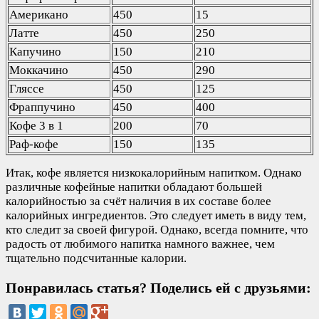
Американо
450
15
Латте
450
250
Капучино
150
210
Моккачино
450
290
Гляссе
450
125
Фраппучино
450
400
Кофе 3 в 1
200
70
Раф-кофе
150
135
Итак, кофе является низкокалорийным напитком. Однако
различные кофейные напитки обладают большей
калорийностью за счёт наличия в их составе более
калорийных ингредиентов. Это следует иметь в виду тем,
кто следит за своей фигурой. Однако, всегда помните, что
радость от любимого напитка намного важнее, чем
тщательно подсчитанные калории.
Понравилась статья? Поделись ей с друзьями: