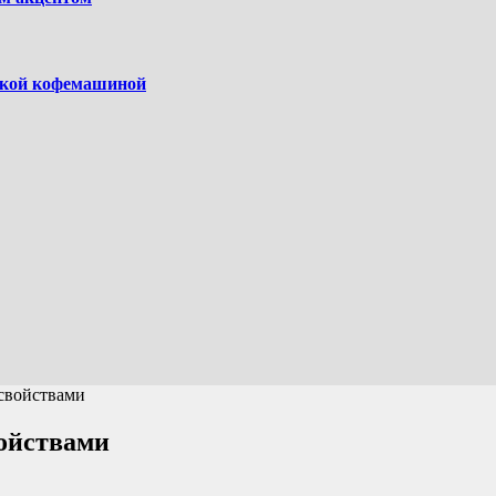
ской кофемашиной
свойствами
ойствами