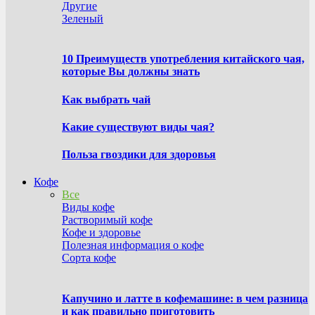
Другие
Зеленый
10 Преимуществ употребления китайского чая,
которые Вы должны знать
Как выбрать чай
Какие существуют виды чая?
Польза гвоздики для здоровья
Кофе
Все
Виды кофе
Растворимый кофе
Кофе и здоровье
Полезная информация о кофе
Сорта кофе
Капучино и латте в кофемашине: в чем разница
и как правильно приготовить