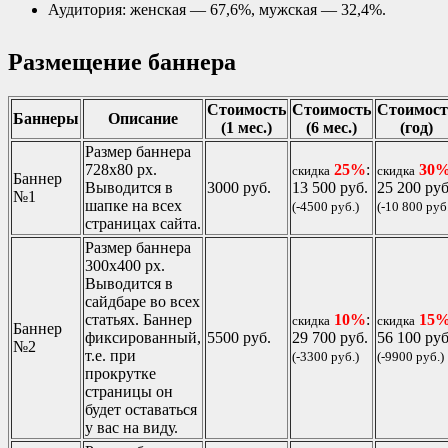
Аудитория: женская — 67,6%, мужская — 32,4%.
Размещение баннера
Стоимость
Стоимость
Стоимост
Баннеры
Описание
(1 мес.)
(6 мес.)
(год)
Размер баннера
728х80 px.
25%
:
30
скидка
скидка
Баннер
Выводится в
3000 руб.
13 500 руб.
25 200 руб
№1
шапке на всех
(-4500 руб.)
(-10 800 руб
страницах сайта.
Размер баннера
300х400 px.
Выводится в
сайдбаре во всех
статьях. Баннер
10%
:
15
скидка
скидка
Баннер
фиксированный,
5500 руб.
29 700 руб.
56 100 руб
№2
т.е. при
(-3300 руб.)
(-9900 руб.)
прокрутке
страницы он
будет оставаться
у вас на виду.