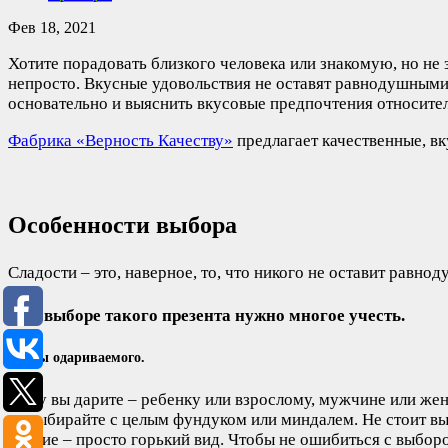
Фев 18, 2021
Хотите порадовать близкого человека или знакомую, но не 
непросто. Вкусные удовольствия не оставят равнодушными 
основательно и выяснить вкусовые предпочтения относите
Фабрика «Верность Качеству»
предлагает качественные, в
Особенности выбора
Сладости – это, наверное, то, что никого не оставит равн
При выборе такого презента нужно многое учесть.
Вкусы одариваемого.
Кому вы дарите – ребенку или взрослому, мужчине или жен
то выбирайте с целым фундуком или миндалем. Не стоит вы
другие – просто горький вид. Чтобы не ошибиться с выбор