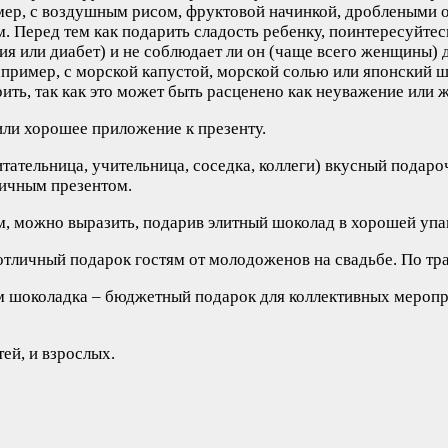
мер, с воздушным рисом, фруктовой начинкой, дроблеными 
Перед тем как подарить сладость ребенку, поинтересуйтесь 
ия или диабет) и не соблюдает ли он (чаще всего женщины) д
ример, с морской капустой, морской солью или японский шок
ть, так как это может быть расценено как неуважение или 
или хорошее приложение к презенту.
итательница, учительница, соседка, коллеги) вкусный подар
личным презентом.
, можно выразить, подарив элитный шоколад в хорошей упа
тличный подарок гостям от молодоженов на свадьбе. По тра
шоколадка – бюджетный подарок для коллективных мероприя
ей, и взрослых.