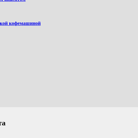
ской кофемашиной
та