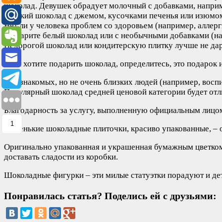
шоколад. Девушек обрадует молочный с добавками, напри
сладкий шоколад с джемом, кусочками печенья или изюмом. 
Нет ли у человека проблем со здоровьем (например, аллерг
Не дарите белый шоколад или с необычными добавками (нап
Недорогой шоколад или кондитерскую плитку лучше не дари
Если хотите подарить шоколад, определитесь, это подарок 
Для знакомых, но не очень близких людей (например, восп
Популярный шоколад средней ценовой категории будет от
Благодарность за услугу, выполненную официальным лицом
1
Маленькие шоколадные плиточки, красиво упакованные, – о
Оригинально упакованная и украшенная бумажным цветком 
доставать сладости из коробки.
Шоколадные фигурки – эти милые статуэтки порадуют и дет
Понравилась статья? Поделись ей с друзьями: