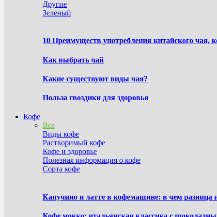
Другие
Зеленый
10 Преимуществ употребления китайского чая, 
Как выбрать чай
Какие существуют виды чая?
Польза гвоздики для здоровья
Кофе
Все
Виды кофе
Растворимый кофе
Кофе и здоровье
Полезная информация о кофе
Сорта кофе
Капучино и латте в кофемашине: в чем разница 
Кофе мокко: итальянская классика с шоколадн