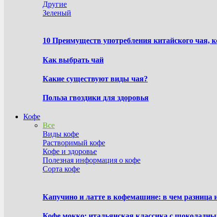
Другие
Зеленый
10 Преимуществ употребления китайского чая, 
Как выбрать чай
Какие существуют виды чая?
Польза гвоздики для здоровья
Кофе
Все
Виды кофе
Растворимый кофе
Кофе и здоровье
Полезная информация о кофе
Сорта кофе
Капучино и латте в кофемашине: в чем разница 
Кофе мокко: итальянская классика с шоколадн