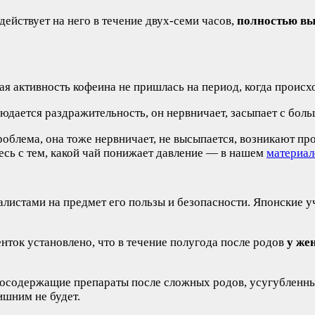
ействует на него в течение двух-семи часов,
полностью вы
ая активность кофеина не пришлась на период, когда происх
дается раздражительность, он нервничает, засыпает с боль
облема, она тоже нервничает, не высыпается, возникают пр
есь с тем, какой чай понижает давление — в нашем
материал
алистами на предмет его пользы и безопасности. Японские 
нток установлено, что в течение полугода после родов
у же
содержащие препараты после сложных родов, усугубленных 
шним не будет.