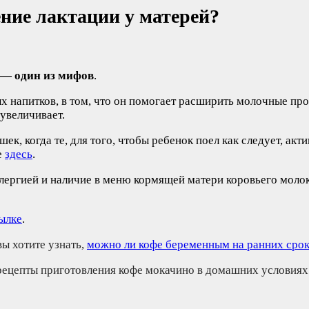
ение лактации у матерей?
 — один из мифов
.
ых напитков, в том, что он помогает расширить молочные пр
увеличивает.
к, когда те, для того, чтобы ребенок поел как следует, акт
е
здесь
.
ллергией и наличие в меню кормящей матери коровьего моло
ылке
.
вы хотите узнать,
можно ли кофе беременным на ранних сро
рецепты приготовления кофе мокачино в домашних условиях