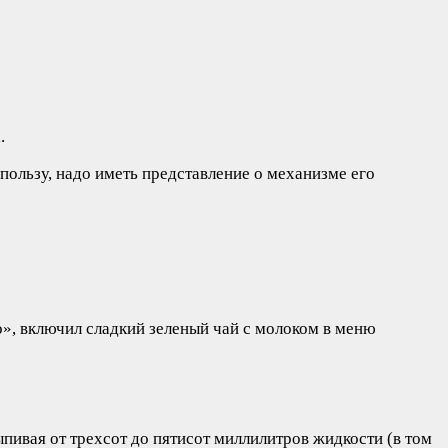
.
пользу, надо иметь представление о механизме его
, включил сладкий зеленый чай с молоком в меню
ыпивая от трехсот до пятисот миллилитров жидкости (в том