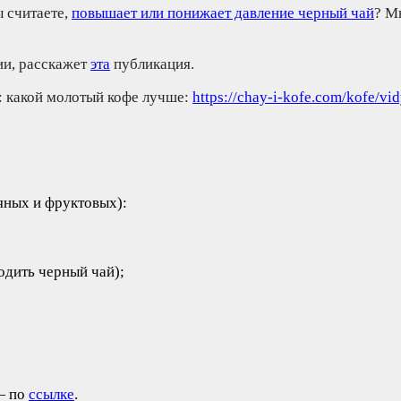
ы считаете,
повышает или понижает давление черный чай
? М
ии, расскажет
эта
публикация.
с: какой молотый кофе лучше:
https://chay-i-kofe.com/kofe/vi
яных и фруктовых):
одить черный чай);
— по
ссылке
.