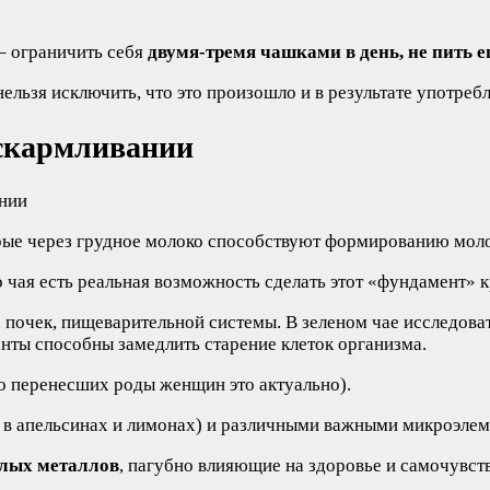
– ограничить себя
двумя-тремя чашками в день, не пить е
ельзя исключить, что это произошло и в результате употреб
вскармливании
рые через грудное молоко способствуют формированию моло
о чая есть реальная возможность сделать этот «фундамент» к
, почек, пищеварительной системы. В зеленом чае исследо
нты способны замедлить старение клеток организма.
но перенесших роды женщин это актуально).
м в апельсинах и лимонах) и различными важными микроэлем
елых металлов
, пагубно влияющие на здоровье и самочувст